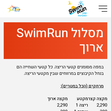
Button used only for devices with a small screen
מסלול SwimRun
ארוך
במפה מסומנים קטעי הריצה. כל קטעי השחייה הם
בנחל הקיבוצים במרווחים שבין מקטעי הריצה.
מרחקים (הכל במטרים):
מקצה קצר
מקטע
מקצה ארוך
2,290
ריצה 1
2,290