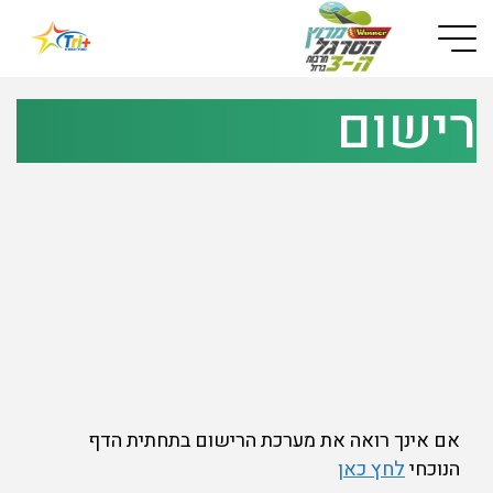
Button used only for devices with a small screen
רישום
אם אינך רואה את מערכת הרישום בתחתית הדף
הנוכחי
לחץ כאן