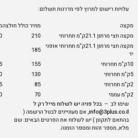
עלויות רישום למרוץ לפי מדרגות תשלום:
מקצה
מחיר כולל חולצה
מ
מקצה חצי מרתון 21.1ק"מ תחרותי
210
0
מקצה חצי מרתון 21.1ק"מ תחרותי אופני
185
יד
10ק"מ תחרותי
155
5
5ק"מ תחרותי
130
0
2ק"מ תחרותי
85
5
2ק"מ עממי
70
0
שימו לב –
בכל פניה יש לשלוח מייל רק ל
info@3plus.co.il,
אם מעוניינים לבטל הרשמה (
בהתאם לתקנון ) יש לשלוח את הפרטים הבאים: שם
מלא, מספר זהות ומספר הזמנה.