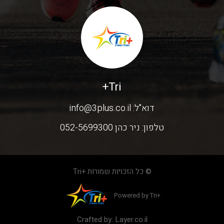
Tri+
דוא"ל:
info@3plus.co.il
טלפון:
ניר כהן 052-5699300
© כל הזכויות שמורות +Tri
Powered by Tri+
Crafted by:
Layer.co.il