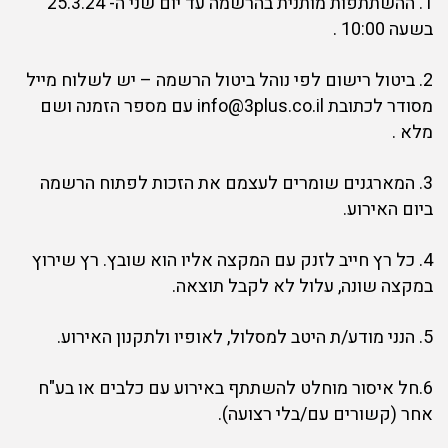
1. ההשתתפות מותנית בהרשמה עד יום שני ה- 25.3.24
בשעה 10:00 .
2. ביטול רישום לפי נוהל ביטול הרשמה – יש לשלוח מייל
מסודר לכתובת info@3plus.co.il עם מספר הזמנה ושם
מלא .
3. המארגנים שומרים לעצמם את הזכות לפתוח הרשמה
ביום האירוע.
4. כל רץ חייב לזנק עם המקצה אליו הוא שובץ. רץ שירוץ
במקצה שונה, עלול לא לקבל תוצאה.
5. הנני מודע/ת היטב למסלול, לאופיו ולתקנון האירוע.
6.חל איסור מוחלט להשתתף באירוע עם כלבים או בע"ח
אחר (קשורים עם/בלי רצועה).