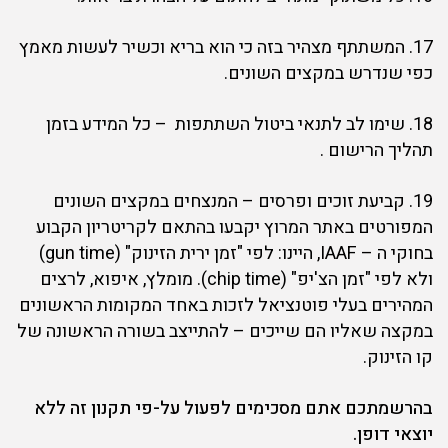
17. המשתתף מצהיר בזה כי הוא בריא וכשיר לעשות מאמץ
כפי שנדרש במקצים השונים.
18. שימו לב לתנאי ביטול השתתפות – כל המידע בזמן
תהליך הרישום .
19. קביעת זוכים ופרסים – המנצחים במקצים השונים
המפורטים באתר המרוץ יקבעו בהתאם לקריטריון הקבוע
בחוקי ה – IAAF, היינו: לפי "זמן ירית הזינוק" (gun time)
ולא לפי "זמן הצ'יפ" (chip time). מומלץ, איפוא, לרצים
המהירים בעלי פוטנציאל לזכות באחד המקומות הראשונים
במקצה שאליו הם שייכים – להתייצב בשורה הראשונה של
קו הזינוק.
בהרשמתכם אתם מסכימים לפעול על-פי תקנון זה ללא
יוצאי דופן.