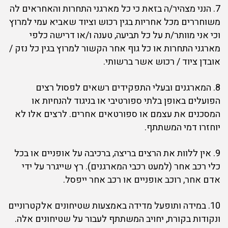
7. הנני מצהיר/ה בזאת כי כל מארגני התחרות והאחראים לה
משוחררים מכל אחריות בגין רכוש וציוד שאביא עמי למרוץ
וכי אני מוותר/ת על כל תביעה, טענה ו/או דרישה כלפי
מארגני התחרות או כל גוף אחר הקשור למרוץ בגין כל נזק /
אובדן ציוד / רכוש אשר ברשותי.
8. המארגנים ובעלי התפקידים רשאים לפסול רצים
הפועלים באופן בלתי ספורטיבי או בניגוד להנחיות או
המסכנים את עצמם או ספורטאים אחרים. לרצים אלו לא
יוחזרו דמי המשתתף.
9. אין ללוות את הרצים בריצה, ברכיבה על אופניים או בכל
כלי רכב אחר (למעט רכבי המארגנים). רץ שייגרר על ידי
אדם אחר, רוכב אופניים או רכב אחר ייפסל.
10. במידה ותופעל מדידה באמצעות שטיחונים אלקטרוניים
ונקודות בקורת, יחויב המשתתף לעבור על שטיחונים אלה.