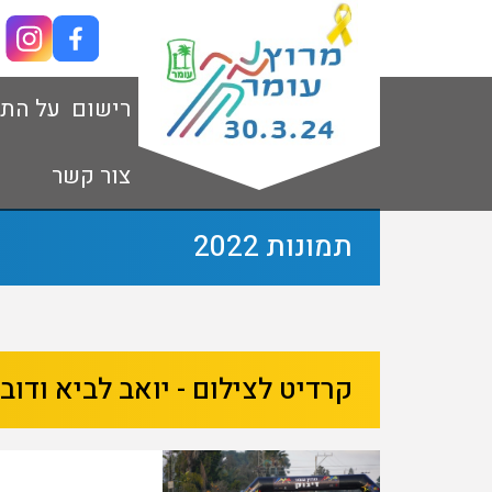
רישום
על הת
צור קשר
תמונות 2022
קרדיט לצילום - יואב לביא ודובי