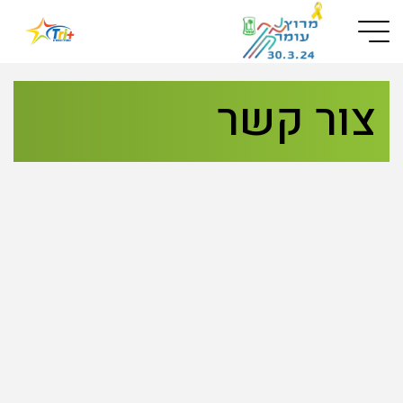
Button used only for devices with a small screen
צור קשר