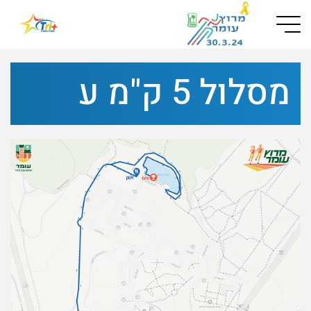
Button used only for devices with a small screen
מסלול 5 ק"מ ע