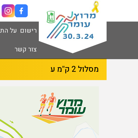
רישום
על הת
צור קשר
מסלול 2 ק"מ ע