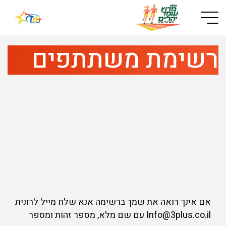
Button used only for devices with a small screen
רשימת משתתפים
אם אינך רואה את שמך ברשימה אנא שלח מייל לרונית
Info@3plus.co.il עם שם מלא, מספר זהות ומספר