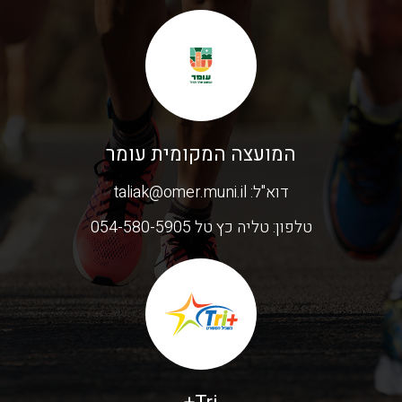
המועצה המקומית עומר
דוא"ל:
taliak@omer.muni.il
טלפון:
טליה כץ טל 054-580-5905