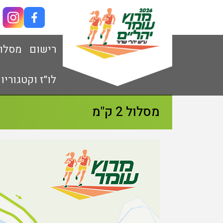
רישום
מסלו
לו"ז וקטגוריו
מסלול 2 ק"מ