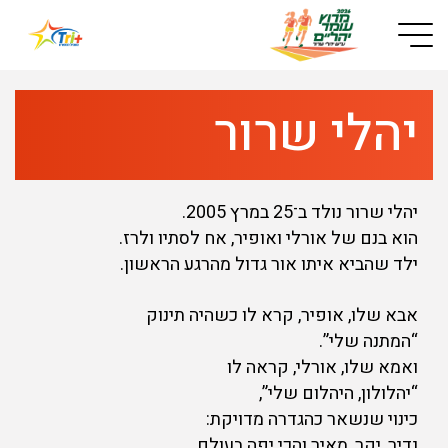
Button used only for devices with a small screen
יהלי שרור
יהלי שרור נולד ב־25 במרץ 2005.
הוא בנם של אורלי ואופיר, אח לסתיו ולרז.
ילד שהביא איתו אור גדול מהרגע הראשון.
אבא שלו, אופיר, קרא לו כשהיה תינוק
“המתנה שלי”.
ואמא שלו, אורלי, קראה לו
“יהלולון, היהלום שלי”,
כינוי שנשאר כהגדרה מדויקת:
נדיר, יקר, מאיר והכי יפה בעולם.