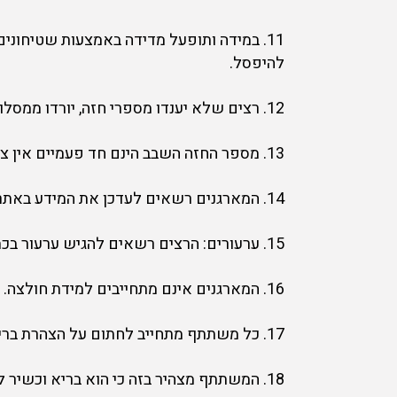
11. במידה ותופעל מדידה באמצעות שטיחונ
להיפסל.
12. רצים שלא יענדו מספרי חזה, יורדו ממסלולי הריצה מטעמי אבטחה, בטיחות וביטוח.
13. מספר החזה השבב הינם חד פעמיים אין צורך להחזירם בסיום הריצה. ניתן לשמור אותם למזכרת.
14. המארגנים רשאים לעדכן את המידע באתר זה ועל המשתתף לעקוב אחר עדכונים אלו.
15. ערעורים: הרצים רשאים להגיש ערעור בכתב על תוצאות המרוץ למזכירות האירוע עד 45 דקות ממועד המקרה אליו מתייחס הערעור.
16. המארגנים אינם מתחייבים למידת חולצה.
17. כל משתתף מתחייב לחתום על הצהרת בריאות.
18. המשתתף מצהיר בזה כי הוא בריא וכשיר לעשות מאמץ כפי שנדרש במקצים השונים.