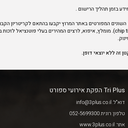
הזינוק" (gun time) ולא לפי "זמן הצ'יפ" (chip time). מומלץ, איפוא, לרצים המהיר
נוק.
 זה ללא יוצאי דופן.
Tri Plus הפקת אירועי ספורט
דוא"ל:
info@3plus.co.il
טלפון:
רונית 052-5699300
אתר:
www.3plus.co.il