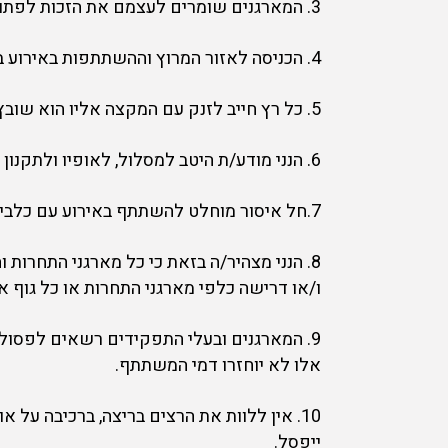
3. המארגנים שומרים לעצמם את הזכות לפתוח הרשמה ביום האירוע.
4. הכניסה לאזור המרוץ וההשתתפות באירוע בכפוף להנחיות משרד הבריאות ביום האירוע.
5. כל רץ חייב לזנק עם המקצה אליו הוא שובץ. רץ שירוץ במקצה שונה, עלול לא לקבל תוצאה.
6. הנני מודע/ת היטב למסלול, לאופיו ולתקנון האירוע.
7.חל איסור מוחלט להשתתף באירוע עם כלבים או בע"ח אחר (קשורים עם/בלי רצועה).
8. הנני מצהיר/ה בזאת כי כל מארגני התחרות
ו/או דרישה כלפי מארגני התחרות או כל גוף אח
9. המארגנים ובעלי התפקידים רשאים לפסול 
אלו לא יוחזרו דמי המשתתף.
10. אין ללוות את הרצים בריצה, ברכיבה על 
ייפסל.