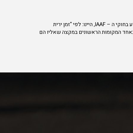
20. קביעת זוכים ופרסים – המנצחים במקצים השונים המפורטים באתר המרוץ יקבעו בהתאם לקריטריון הקבוע בחוקי ה – IAAF, היינו: לפי "זמן ירית
ים בעלי פוטנציאל לזכות באחד המקומות הראשונים במקצה שאליו הם