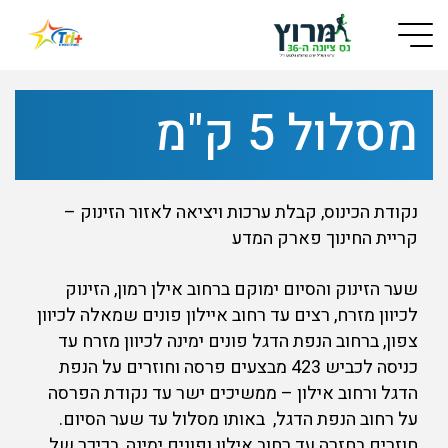
Button used only for devices with a small screen
מסלול 5 ק"מ
נקודת הכינוס, קבלת ערכות ויציאה לאזור הזינוק –
קריית החינוך פארק המדע
שער הזינוק והסיום ימוקם ברחוב אילן רמון, הזינוק
לכיוון מזרח, רצים עד רחוב איילון פונים שמאלה לכיוון
צפון, ברחוב הנפת הדגל פונים ימינה לכיוון מזרח עד
כניסה לכביש 423 מבצעים פרסה וחוזרים על הנפת
הדגל ורחוב אילון – ממשיכים ישר עד נקודת הפרסה
על רחוב הנפת הדגל, באותו מסלול עד שער הסיום.
חוזרים בחזרה עד רחוב אילון ופונים ימינה, בכיכר של