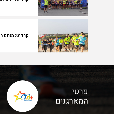
קרדיט: מנחם רו
פרטי
המארגנים