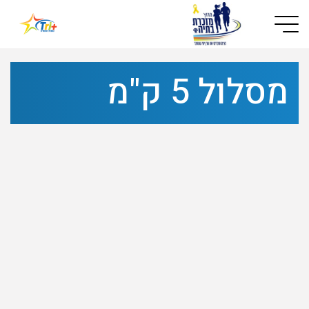
Button used only for devices with a small screen
מסלול 5 ק"מ