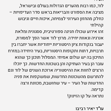
לוד, כמו רבות מהערים הגדולות בעולם ובישראל,
מציבה את הספורט והבריאות בראש סדר העדיפויות –
כחלק מהחזון העירוני לצמיחה, איכות חיים וגיבוש
קהילתי
זהו אירוע שכולו חגיגה ספורטיבית, ססגונית ומלאת
אנרגיה וגאוות יחידה. מרוץ לוד אשר הפך למסורת,
יעבור בנקודות ציון היסטוריות ייחודיות אשר יחברו בין
תרבויות, דתות ותקופות היסטוריות, בעיר היחידה במזרח
התיכון בה יש שלום אמיתי. המסלול תוכנן כך שהוא
עובר הן בעיר העתיקה והן בשכונת החדשות. כך יוכלו
הרצים לחוות את ההיסטוריה ארוכת השנים של לוד וגם
להתרשם מהשכונות החדשות, שמשקפות את פניה
החדשות של העיר – עיר שחושבת, מכוונת ורצה
קדימה.
נתראה על קו הזינוק!
עו"ד יאיר רביבו