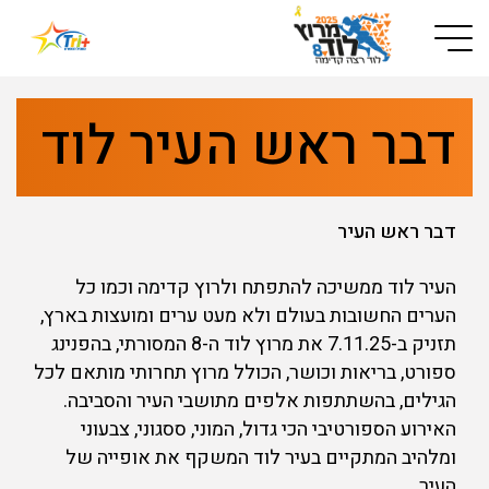
Button used only for devices with a small screen
דבר ראש העיר לוד
דבר ראש העיר
העיר לוד ממשיכה להתפתח ולרוץ קדימה וכמו כל
הערים החשובות בעולם ולא מעט ערים ומועצות בארץ,
תזניק ב-7.11.25 את מרוץ לוד ה-8 המסורתי, בהפנינג
ספורט, בריאות וכושר, הכולל מרוץ תחרותי מותאם לכל
הגילים, בהשתתפות אלפים מתושבי העיר והסביבה.
האירוע הספורטיבי הכי גדול, המוני, ססגוני, צבעוני
ומלהיב המתקיים בעיר לוד המשקף את אופייה של
העיר.