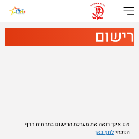
Button used only for devices with a small screen
רישום
אם אינך רואה את מערכת הרישום בתחתית הדף
הנוכחי
לחץ כאן