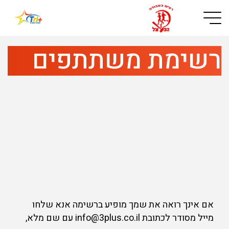
Button used only for devices with a small screen
רשימת משתתפים
אם אינך רואה את שמך מופיע ברשימה אנא שלחו
מייל מסודר לכתובת info@3plus.co.il עם שם מלא,