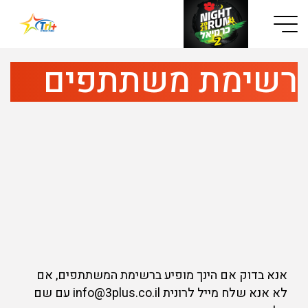
Button used only for devices with a small screen
רשימת משתתפים
אנא בדוק אם הינך מופיע ברשימת המשתתפים, אם
לא אנא שלח מייל לרונית info@3plus.co.il עם שם