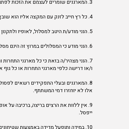
3. המארגנים שומרים לעצמם את הזכות לפתוח הרשמה ביום האירוע.
4. כל רץ חייב לזנק עם המקצה אליו הוא שובץ. רץ שירוץ במקצה שונה, עלול לא לקבל תוצאה.
5. הנני מודע/ת היטב למסלול, לאופיו ולתקנון האירוע.
6. הנני מודע כי המסלולים במרוץ זה הינם מסלולי שטח עם מפגעים מסוגים שונים כגון בורות, גדרות, עצים ועוד
7. הנני מצהיר/ה בזאת כי כל מארגני התחרות
ו/או דרישה כלפי מארגני התחרות או כל גוף אח
8. המארגנים ובעלי התפקידים רשאים לפסול 
אלו לא יוחזרו דמי המשתתף.
9. אין ללוות את הרצים בריצה, ברכיבה על או
ייפסל.
10. במידה ותופעל מדידה באמצעות שטיחונ