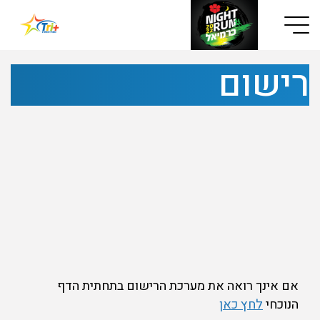
Button used only for devices with a small screen
רישום
אם אינך רואה את מערכת הרישום בתחתית הדף
הנוכחי
לחץ כאן