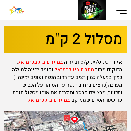
Button used only for devices with a small screen
מסלול 2 ק"מ
אזור הכינוס/זינוק/סיום יהיה
במתחם ביג בכרמיאל
,
מזנקים מתוך
מתחם ביג כרמיאל
ופונים ימינה למעלה
כמון, במעלה כמון רצים עד רחוב הנפח ופונים ימינה (
מערבה ), רצים ברחוב הנפח עד הסימון על הכביש
והכוונה, מבצעים פרסה וחוזרים את אותו מסלול חזרה
עד שער הסיום שממוקם
במתחם ביג כרמיאל