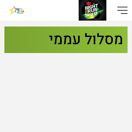
Button used only for devices with a small screen
מסלול עממי