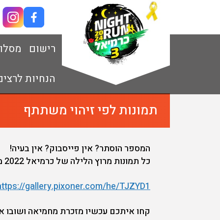
רישום
מסלו
הנחיות לרצים
תמונות לפי זיהוי משתתף
המספר הוסתר? אין פייסבוק? אין בעיה!
כל תמונות מרוץ הלילה של כרמיאל 2022 מסודרות לפי שעה, מיקום וחיפוש לפי מספר – בגלריה הפתוחה כאן:
https://gallery.pixoner.com/he/TJZYD1
קחו איתכם עכשיו מזכרת מחמיאה ושובו אל