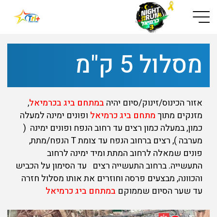
Button used only for devices with a small screen
מסלול 5 ק"מ
אזור הכינוס/זינוק/סיום יהיה
במתחם ביג בכרמיאל
,
מזנקים מתוך
מתחם ביג כרמיאל
ופונים ימינה למעלה
כמון, במעלה כמון רצים עד רחוב הנפח ופונים ימינה (
מערבה ), רצים ברחוב הנפח עד צומת T הנפח/מתת,
פונים שמאלה לרחוב המתת ומיד ימינה לרחוב
התעשייה. ברחוב התעשייה רצים עד הסימון על הכביש
והכוונה, מבצעים פרסה וחוזרים את אותו מסלול חזרה
עד שער הסיום שממוקם
במתחם ביג כרמיאל