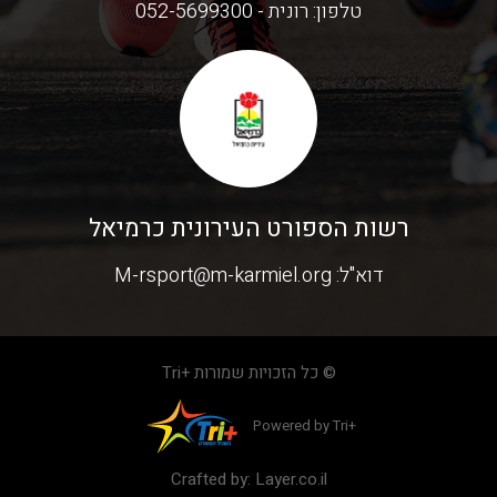
טלפון:
רונית - 052-5699300
רשות הספורט העירונית כרמיאל
דוא"ל:
M-rsport@m-karmiel.org
© כל הזכויות שמורות +Tri
Powered by Tri+
Crafted by:
Layer.co.il