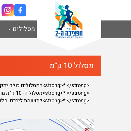
מסלולים
מסלול 10 ק"מ
<strong>* </strong>המסלולים כולם יתקיימו בשטח חוות חפציבה של חברת החשמל, הסמוכה לחדרה
<strong>* </strong>מסלול ה- 10 ק"מ מורכב משלושה סיבובים של כ- 3.3 ק"מ
<strong>* </strong>לתשומת ליבכם: חלק מהמסלול על תוואי שטח וחלקו על תוואי כביש/אבנים משתלבות