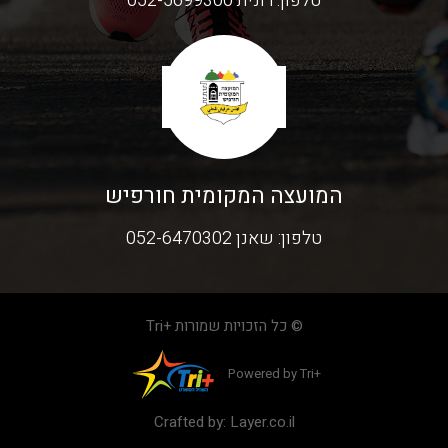
טלפון:
רונית 052-5699300
המועצה המקומית חורפיש
טלפון:
שאנן 052-6470302
© כל הזכויות שמורות +Tri
Powered by Tri+
Crafted by:
Layer.co.il