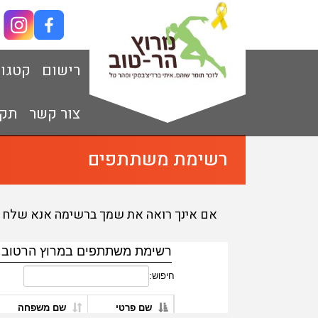
רישום
קטגור
צור קשר
תקנ
רשימת משתתפים
אם אינך רואה את שמך ברשימה אנא שלח מייל לרונית ל Info@3plus.co.il עם מספר ה