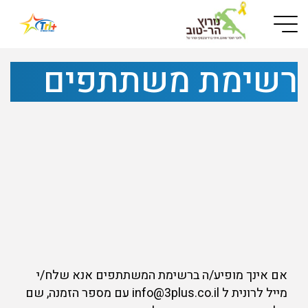
Button used only for devices with a small screen
רשימת משתתפים
אם אינך מופיע/ה ברשימת המשתתפים אנא שלח/י
מייל לרונית ל info@3plus.co.il עם מספר הזמנה, שם