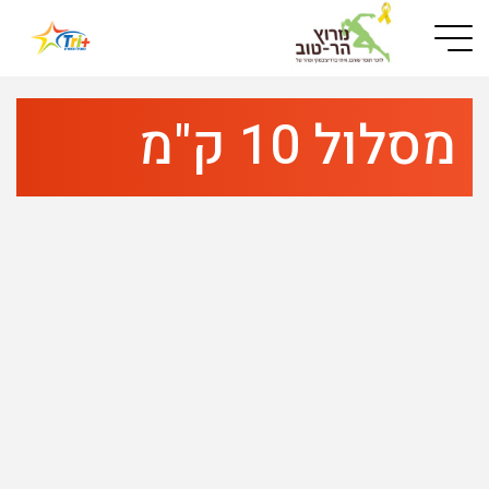
Button used only for devices with a small screen
מסלול 10 ק"מ