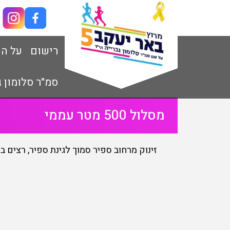
רישום
על הת
סמ"ר סלומון ג
מסלול 500 מטר עממי
זינוק מרחוב ספיר סמוך לגינת ספיר, רצים 