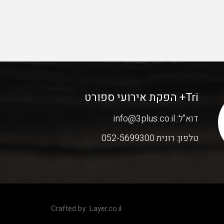
Tri+ הפקת אירועי ספורט
דוא"ל:
info@3plus.co.il
טלפון:
רונית 052-5699300
Crafted by:
Layer.co.il