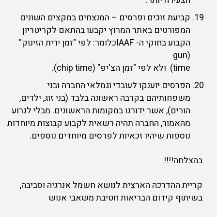
הצעירה יותר.
קביעת זוכים ופרסים – המנצחים במקצים השונים
המפורטים באתר המרוץ יקבעו בהתאם לקריטריון
הקבוע בחוקי ה- IAAFכלומר: לפי "זמן ירית הזינוק"
(gun
time) ולא לפי "זמן הצ'יפ" (chip time).
הפרסים יוענקו לעובדי וגמלאי החברה ובני
משפחותיהם בקרבה ראשונה בלבד (בני זוג, ילדים,
הורים), אשר ידורגו במקומות הראשונים. מבלי לגרוע
מהאמור, החברה תהיה רשאית לקבוע קבוצות מיוחדות
נוספות שיהיו זכאיות לפרסים מיוחדים נוספים.
בהצלחה!!!!
קריית ההדרכה הארצית לנושא חשמל אנרגיה וסביבה,
בשיתוף קידום הבריאות חטיבת משאבי אנוש