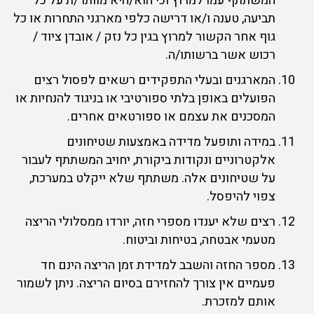
המשתתף עמו למרוץ וכי הוא/היא מוותר/ת על כל
תביעה, טענה ו/או דרישה כלפי מארגני התחרות או כל
גוף אחר הקשור למרוץ בגין כל נזק / אובדן ציוד /
רכוש אשר ברשותו/ה.
המארגנים ובעלי התפקידים רשאים לפסול רצים
הפועלים באופן בלתי ספורטיבי או בניגוד להנחיות או
המסכנים את עצמם או ספורטאים אחרים.
במידה ותופעל מדידה באמצעות שטיחונים
אלקטרוניים ונקודות ביקורת, יחויב המשתתף לעבור
על שטיחונים אלה. משתתף שלא ייקלט במערכת,
צפוי להיפסל.
רצים שלא יענדו מספרי חזה, יורדו ממסלולי הריצה
מטעמי אבטחה, בטיחות וביטוח.
מספר החזה והשבב למדידת זמן הריצה הינם חד
פעמיים אין צורך להחזירם בסיום הריצה. ניתן לשמור
אותם למזכרת.