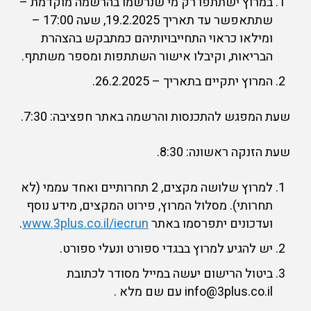
במרוץ ישתתפו רק מי שנרשמו בהרשמה מוקדמת –
שתתאפשר עד תאריך 19.2.2025, שעה 17:00 –
ומילאו כראוי התחייבויותיהם כמתבקש בהצהרת
הבריאות, וקיבלו אישור השתתפות ומספר משתתף.
המרוץ יתקיים בתאריך – 26.2.2025.
שעת המפגש להתכנסות והרשמה באתר חפציבה: 7:30.
שעת הזנקה ראשונה: 8:30.
למרוץ שלושה מקצים, 2 תחרותיים ואחד עממי (לא
תחרותי). מסלול המרוץ, פירוט המקצים, מידע נוסף
ועדכונים יתפרסמו באתר
www.3plus.co.il/iecrun
.
יש להגיע למרוץ בבגדי ספורט ונעלי ספורט.
ביטול הרישום יעשה במייל מסודר לכתובת
info@3plus.co.il עם שם מלא .