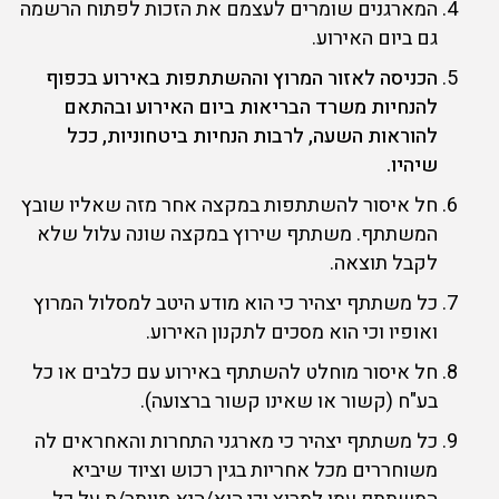
המארגנים שומרים לעצמם את הזכות לפתוח הרשמה
גם ביום האירוע.
הכניסה לאזור המרוץ וההשתתפות באירוע בכפוף
להנחיות משרד הבריאות ביום האירוע ובהתאם
להוראות השעה, לרבות הנחיות ביטחוניות, ככל
שיהיו
.
חל איסור להשתתפות במקצה אחר מזה שאליו שובץ
המשתתף. משתתף שירוץ במקצה שונה עלול שלא
לקבל תוצאה.
כל משתתף יצהיר כי הוא מודע היטב למסלול המרוץ
ואופיו וכי הוא מסכים לתקנון האירוע.
חל איסור מוחלט להשתתף באירוע עם כלבים או כל
בע"ח (קשור או שאינו קשור ברצועה).
כל משתתף יצהיר כי מארגני התחרות והאחראים לה
משוחררים מכל אחריות בגין רכוש וציוד שיביא