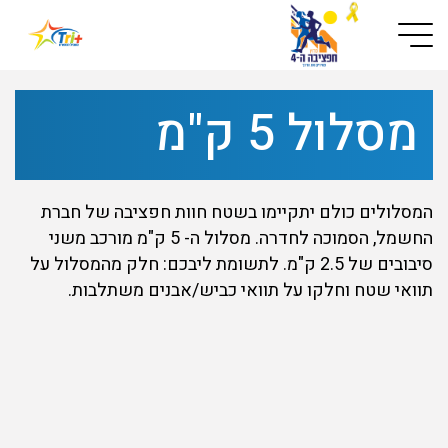
Button used only for devices with a small screen
מסלול 5 ק"מ
המסלולים כולם יתקיימו בשטח חוות חפציבה של חברת
החשמל, הסמוכה לחדרה. מסלול ה- 5 ק"מ מורכב משני
סיבובים של 2.5 ק"מ. לתשומת ליבכם: חלק מהמסלול על
תוואי שטח וחלקו על תוואי כביש/אבנים משתלבות.