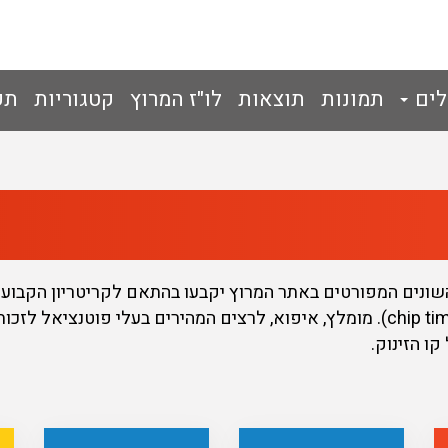
לים
תמונות
תוצאות
לו"ז המרוץ
קטגוריות
תק
הזינוק" (gun time) ולא לפי "זמן הצ'יפ" (chip time). מומלץ, איפוא, לרצים המה
ו הזינוק.