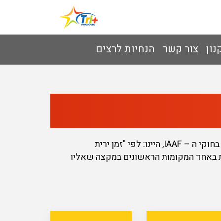
נון
צור קשר
הנחיות לרצים
קביעת זוכים ופרסים – המנצחים במקצים השונים המפורטים באתר המרוץ יקבעו בהתאם לקריטריון הקבוע בחוקי ה – IAAF, היינו: לפי "זמן ירית
ירים בעלי פוטנציאל לזכות באחד המקומות הראשונים במקצה שאליו